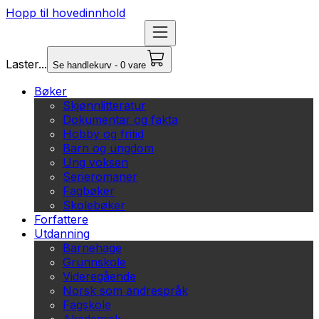
Hopp til hovedinnhold
Laster...
Se handlekurv - 0 vare
Bøker
Skjønnlitteratur
Dokumentar og fakta
Hobby og fritid
Barn og ungdom
Ung voksen
Serieromaner
Fagbøker
Skolebøker
Forfattere
Utdanning
Barnehage
Grunnskole
Videregående
Norsk som andrespråk
Fagskole