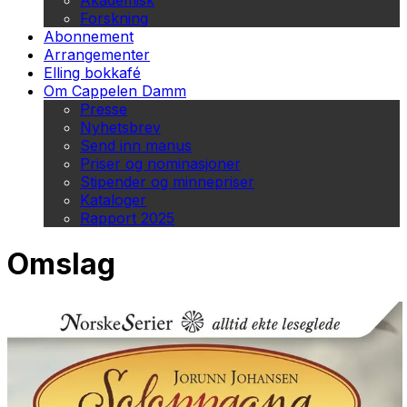
Akademisk
Forskning
Abonnement
Arrangementer
Elling bokkafé
Om Cappelen Damm
Presse
Nyhetsbrev
Send inn manus
Priser og nominasjoner
Stipender og minnepriser
Kataloger
Rapport 2025
Omslag