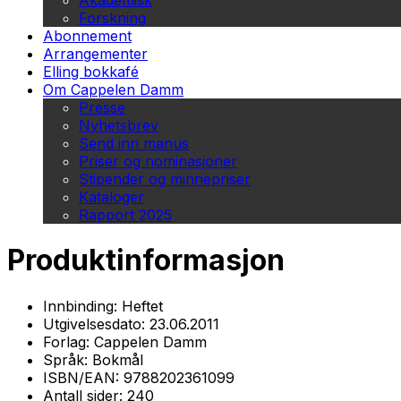
Akademisk
Forskning
Abonnement
Arrangementer
Elling bokkafé
Om Cappelen Damm
Presse
Nyhetsbrev
Send inn manus
Priser og nominasjoner
Stipender og minnepriser
Kataloger
Rapport 2025
Produktinformasjon
Innbinding:
Heftet
Utgivelsesdato:
23.06.2011
Forlag:
Cappelen Damm
Språk:
Bokmål
ISBN/EAN:
9788202361099
Antall sider:
240