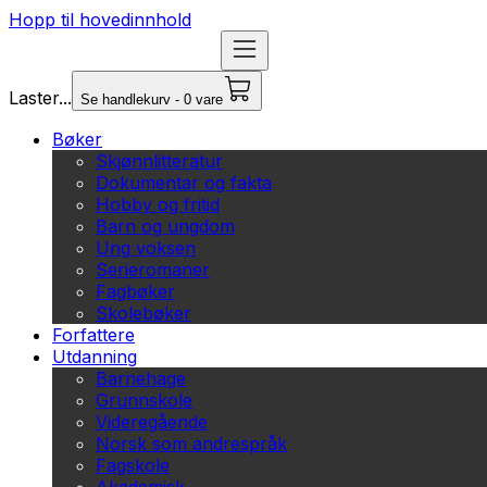
Hopp til hovedinnhold
Laster...
Se handlekurv - 0 vare
Bøker
Skjønnlitteratur
Dokumentar og fakta
Hobby og fritid
Barn og ungdom
Ung voksen
Serieromaner
Fagbøker
Skolebøker
Forfattere
Utdanning
Barnehage
Grunnskole
Videregående
Norsk som andrespråk
Fagskole