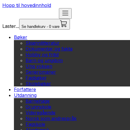
Hopp til hovedinnhold
Laster...
Se handlekurv - 0 vare
Bøker
Skjønnlitteratur
Dokumentar og fakta
Hobby og fritid
Barn og ungdom
Ung voksen
Serieromaner
Fagbøker
Skolebøker
Forfattere
Utdanning
Barnehage
Grunnskole
Videregående
Norsk som andrespråk
Fagskole