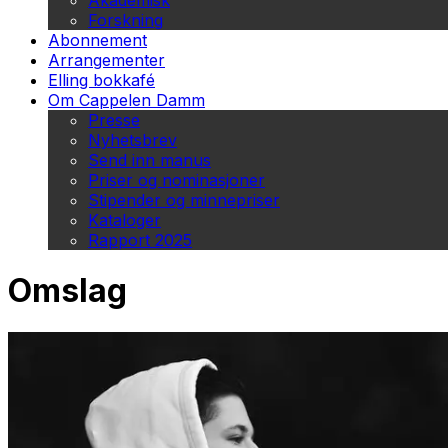
Akademisk
Forskning
Abonnement
Arrangementer
Elling bokkafé
Om Cappelen Damm
Presse
Nyhetsbrev
Send inn manus
Priser og nominasjoner
Stipender og minnepriser
Kataloger
Rapport 2025
Omslag