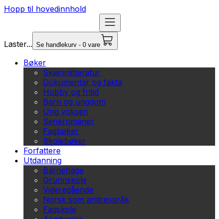
Hopp til hovedinnhold
Laster...
Se handlekurv - 0 vare
Bøker
Skjønnlitteratur
Dokumentar og fakta
Hobby og fritid
Barn og ungdom
Ung voksen
Serieromaner
Fagbøker
Skolebøker
Forfattere
Utdanning
Barnehage
Grunnskole
Videregående
Norsk som andrespråk
Fagskole