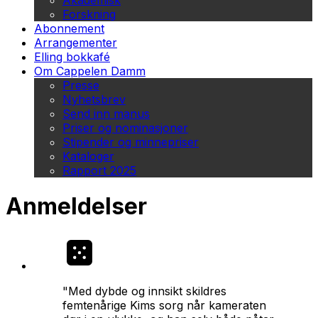
Akademisk
Forskning
Abonnement
Arrangementer
Elling bokkafé
Om Cappelen Damm
Presse
Nyhetsbrev
Send inn manus
Priser og nominasjoner
Stipender og minnepriser
Kataloger
Rapport 2025
Anmeldelser
"Med dybde og innsikt skildres
femtenårige Kims sorg når kameraten