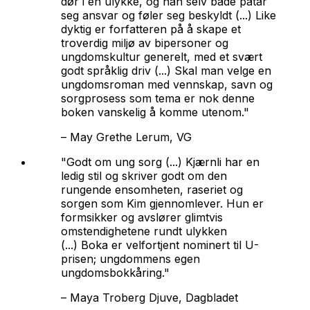
dør i en ulykke, og han selv både påtar
seg ansvar og føler seg beskyldt (...) Like
dyktig er forfatteren på å skape et
troverdig miljø av bipersoner og
ungdomskultur generelt, med et svært
godt språklig driv (...) Skal man velge en
ungdomsroman med vennskap, savn og
sorgprosess som tema er nok denne
boken vanskelig å komme utenom."
–
May Grethe Lerum, VG
"Godt om ung sorg (...) Kjærnli har en
ledig stil og skriver godt om den
rungende ensomheten, raseriet og
sorgen som Kim gjennomlever. Hun er
formsikker og avslører glimtvis
omstendighetene rundt ulykken
(...) Boka er velfortjent nominert til U-
prisen; ungdommens egen
ungdomsbokkåring."
–
Maya Troberg Djuve, Dagbladet