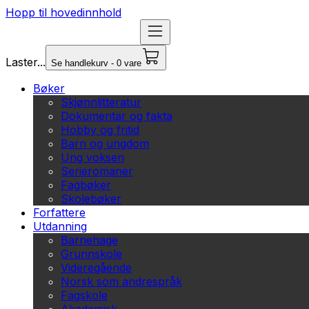
Hopp til hovedinnhold
Laster...
Se handlekurv - 0 vare
Bøker
Skjønnlitteratur
Dokumentar og fakta
Hobby og fritid
Barn og ungdom
Ung voksen
Serieromaner
Fagbøker
Skolebøker
Forfattere
Utdanning
Barnehage
Grunnskole
Videregående
Norsk som andrespråk
Fagskole