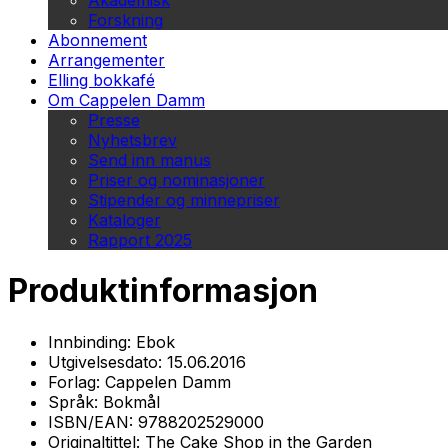
Akademisk
Forskning
Abonnement
Arrangementer
Elling bokkafé
Om Cappelen Damm
Presse
Nyhetsbrev
Send inn manus
Priser og nominasjoner
Stipender og minnepriser
Kataloger
Rapport 2025
Produktinformasjon
Innbinding:
Ebok
Utgivelsesdato:
15.06.2016
Forlag:
Cappelen Damm
Språk:
Bokmål
ISBN/EAN:
9788202529000
Originaltittel:
The Cake Shop in the Garden