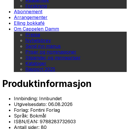
Akademisk
Forskning
Abonnement
Arrangementer
Elling bokkafé
Om Cappelen Damm
Presse
Nyhetsbrev
Send inn manus
Priser og nominasjoner
Stipender og minnepriser
Kataloger
Rapport 2025
Produktinformasjon
Innbinding:
Innbundet
Utgivelsesdato:
06.08.2026
Forlag:
Fontini Forlag
Språk:
Bokmål
ISBN/EAN:
9788283732603
Antall sider:
80