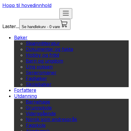
Hopp til hovedinnhold
Laster...
Se handlekurv - 0 vare
Bøker
Skjønnlitteratur
Dokumentar og fakta
Hobby og fritid
Barn og ungdom
Ung voksen
Serieromaner
Fagbøker
Skolebøker
Forfattere
Utdanning
Barnehage
Grunnskole
Videregående
Norsk som andrespråk
Fagskole