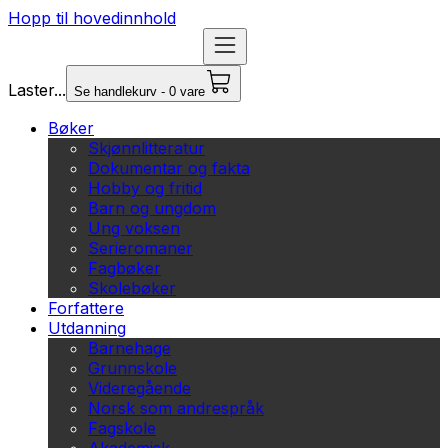
Hopp til hovedinnhold
Laster...
Se handlekurv - 0 vare
Bøker
Skjønnlitteratur
Dokumentar og fakta
Hobby og fritid
Barn og ungdom
Ung voksen
Serieromaner
Fagbøker
Skolebøker
Forfattere
Utdanning
Barnehage
Grunnskole
Videregående
Norsk som andrespråk
Fagskole