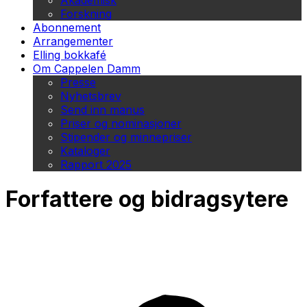
Akademisk
Forskning
Abonnement
Arrangementer
Elling bokkafé
Om Cappelen Damm
Presse
Nyhetsbrev
Send inn manus
Priser og nominasjoner
Stipender og minnepriser
Kataloger
Rapport 2025
Forfattere og bidragsytere