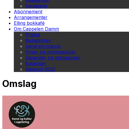
Akademisk
Forskning
Abonnement
Arrangementer
Elling bokkafé
Om Cappelen Damm
Presse
Nyhetsbrev
Send inn manus
Priser og nominasjoner
Stipender og minnepriser
Kataloger
Rapport 2025
Omslag