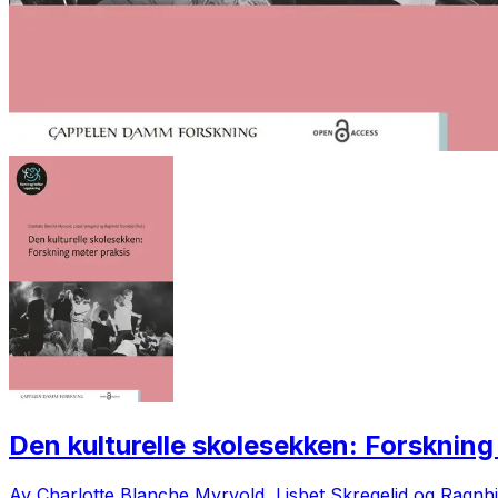
Den kulturelle skolesekken: Forskning
Av Charlotte Blanche Myrvold, Lisbet Skregelid og Ragnhi