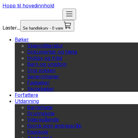
Hopp til hovedinnhold
Laster...
Se handlekurv - 0 vare
Bøker
Skjønnlitteratur
Dokumentar og fakta
Hobby og fritid
Barn og ungdom
Ung voksen
Serieromaner
Fagbøker
Skolebøker
Forfattere
Utdanning
Barnehage
Grunnskole
Videregående
Norsk som andrespråk
Fagskole