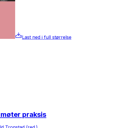
Last ned i full størrelse
 møter praksis
ld Tronstad (red.)