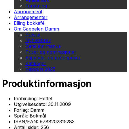
Akademisk
Forskning
Abonnement
Arrangementer
Elling bokkafé
Om Cappelen Damm
Presse
Nyhetsbrev
Send inn manus
Priser og nominasjoner
Stipender og minnepriser
Kataloger
Rapport 2025
Produktinformasjon
Innbinding:
Heftet
Utgivelsesdato:
30.11.2009
Forlag:
Damm
Språk:
Bokmål
ISBN/EAN:
9788202315283
Antall sider:
256