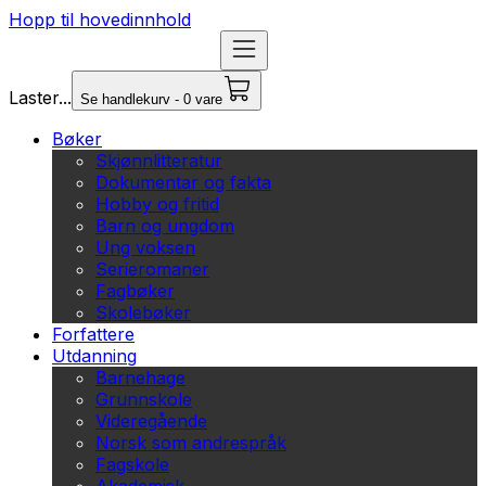
Hopp til hovedinnhold
Laster...
Se handlekurv - 0 vare
Bøker
Skjønnlitteratur
Dokumentar og fakta
Hobby og fritid
Barn og ungdom
Ung voksen
Serieromaner
Fagbøker
Skolebøker
Forfattere
Utdanning
Barnehage
Grunnskole
Videregående
Norsk som andrespråk
Fagskole