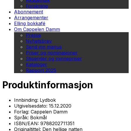
Akademisk
Forskning
Abonnement
Arrangementer
Elling bokkafé
Om Cappelen Damm
Presse
Nyhetsbrev
Send inn manus
Priser og nominasjoner
Stipender og minnepriser
Kataloger
Rapport 2025
Produktinformasjon
Innbinding:
Lydbok
Utgivelsesdato:
15.12.2020
Forlag:
Cappelen Damm
Språk:
Bokmål
ISBN/EAN:
9788202711351
Originaltittel:
Den hellige natten