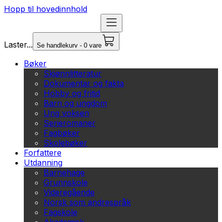
Hopp til hovedinnhold
Laster...
Se handlekurv - 0 vare
Bøker
Skjønnlitteratur
Dokumentar og fakta
Hobby og fritid
Barn og ungdom
Ung voksen
Serieromaner
Fagbøker
Skolebøker
Forfattere
Utdanning
Barnehage
Grunnskole
Videregående
Norsk som andrespråk
Fagskole