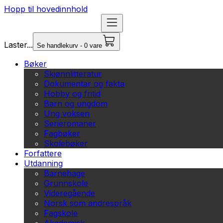
Hopp til hovedinnhold
Laster...
Se handlekurv - 0 vare
Bøker
Skjønnlitteratur
Dokumentar og fakta
Hobby og fritid
Barn og ungdom
Ung voksen
Serieromaner
Fagbøker
Skolebøker
Forfattere
Utdanning
Barnehage
Grunnskole
Videregående
Norsk som andrespråk
Fagskole