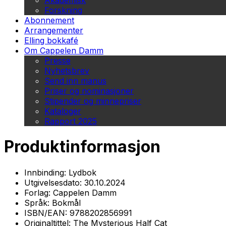
Akademisk
Forskning
Abonnement
Arrangementer
Elling bokkafé
Om Cappelen Damm
Presse
Nyhetsbrev
Send inn manus
Priser og nominasjoner
Stipender og minnepriser
Kataloger
Rapport 2025
Produktinformasjon
Innbinding:
Lydbok
Utgivelsesdato:
30.10.2024
Forlag:
Cappelen Damm
Språk:
Bokmål
ISBN/EAN:
9788202856991
Originaltittel:
The Mysterious Half Cat