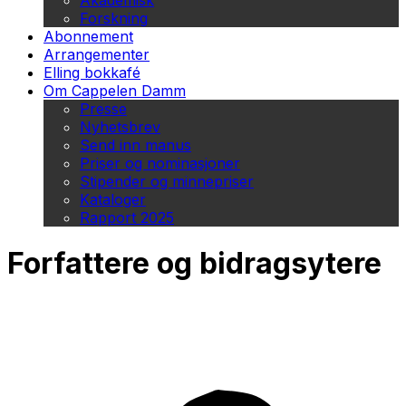
Akademisk
Forskning
Abonnement
Arrangementer
Elling bokkafé
Om Cappelen Damm
Presse
Nyhetsbrev
Send inn manus
Priser og nominasjoner
Stipender og minnepriser
Kataloger
Rapport 2025
Forfattere og bidragsytere