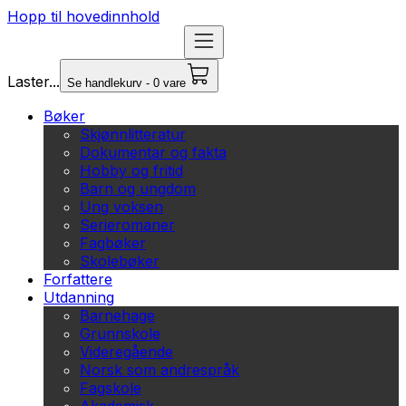
Hopp til hovedinnhold
Laster...
Se handlekurv - 0 vare
Bøker
Skjønnlitteratur
Dokumentar og fakta
Hobby og fritid
Barn og ungdom
Ung voksen
Serieromaner
Fagbøker
Skolebøker
Forfattere
Utdanning
Barnehage
Grunnskole
Videregående
Norsk som andrespråk
Fagskole