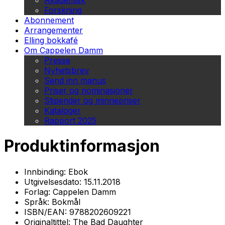
Akademisk
Forskning
Abonnement
Arrangementer
Elling bokkafé
Om Cappelen Damm
Presse
Nyhetsbrev
Send inn manus
Priser og nominasjoner
Stipender og minnepriser
Kataloger
Rapport 2025
Produktinformasjon
Innbinding:
Ebok
Utgivelsesdato:
15.11.2018
Forlag:
Cappelen Damm
Språk:
Bokmål
ISBN/EAN:
9788202609221
Originaltittel:
The Bad Daughter