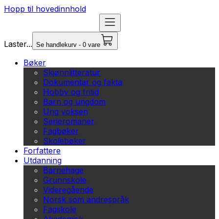
Hopp til hovedinnhold
Laster...
Se handlekurv - 0 vare
Bøker
Skjønnlitteratur
Dokumentar og fakta
Hobby og fritid
Barn og ungdom
Ung voksen
Serieromaner
Fagbøker
Skolebøker
Forfattere
Utdanning
Barnehage
Grunnskole
Videregående
Norsk som andrespråk
Fagskole