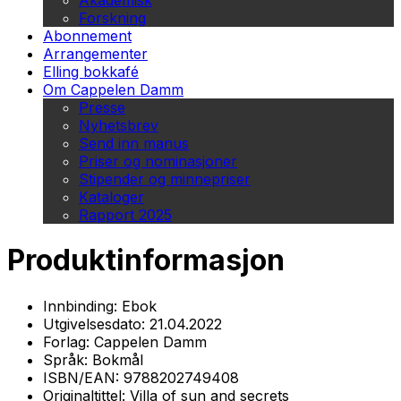
Akademisk
Forskning
Abonnement
Arrangementer
Elling bokkafé
Om Cappelen Damm
Presse
Nyhetsbrev
Send inn manus
Priser og nominasjoner
Stipender og minnepriser
Kataloger
Rapport 2025
Produktinformasjon
Innbinding:
Ebok
Utgivelsesdato:
21.04.2022
Forlag:
Cappelen Damm
Språk:
Bokmål
ISBN/EAN:
9788202749408
Originaltittel:
Villa of sun and secrets