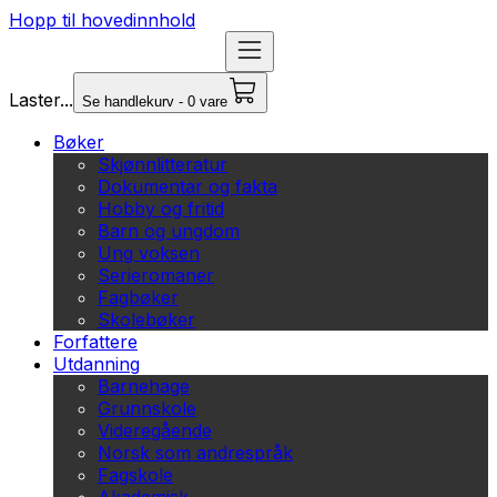
Hopp til hovedinnhold
Laster...
Se handlekurv - 0 vare
Bøker
Skjønnlitteratur
Dokumentar og fakta
Hobby og fritid
Barn og ungdom
Ung voksen
Serieromaner
Fagbøker
Skolebøker
Forfattere
Utdanning
Barnehage
Grunnskole
Videregående
Norsk som andrespråk
Fagskole