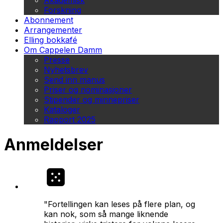
Akademisk
Forskning
Abonnement
Arrangementer
Elling bokkafé
Om Cappelen Damm
Presse
Nyhetsbrev
Send inn manus
Priser og nominasjoner
Stipender og minnepriser
Kataloger
Rapport 2025
Anmeldelser
"Fortellingen kan leses på flere plan, og
kan nok, som så mange liknende