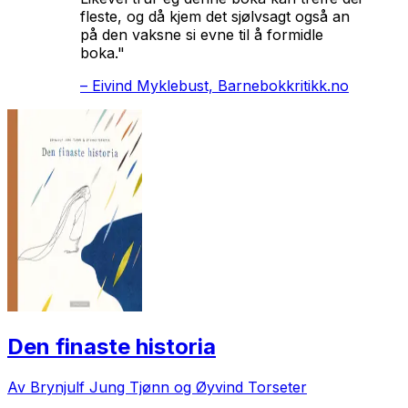
fleste, og då kjem det sjølvsagt også an
på den vaksne si evne til å formidle
boka."
–
Eivind Myklebust, Barnebokkritikk.no
Den finaste historia
Av Brynjulf Jung Tjønn og Øyvind Torseter