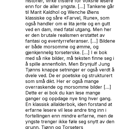
historier, virke tristere for voksne lesere
enn for de aller yngste. […] Tankene går
til Marit Kaldhol og Wenche Øiens
klassiske og såre «Farvel, Rune», som
også handler om ei lita jente og en gutt
ved en dam, med fatal utgang. Men her
er den brutale realismen erstattet av
fantasi og eventyrreferanser. […] Bildene
er både morsomme og ømme, og
gjenkjennelig torseterske. […] I ei bok
med så rike bilder, må teksten finne seg i
å spille annenfiolin. Men Brynjulf Jung
Tjønns knappe setninger er også verdt å
dvele ved. De er poetiske og strukturert
som små dikt. Her er også mange
overraskende og morsomme bilder […]
Dette er ei bok du kan lese mange
ganger og oppdage nye ting hver gang.
En klassisk allalderbok, iden forstand at
erfarne lesere vil lese andre ting inn i
fortellingen enn mindre erfarne, men de
yngste trenger ikke føle seg snytt av den
grunn. Tjønn og Torseters