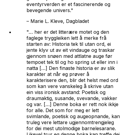
eventyrverden er et fascinerende og
bevegende univers."
–
Marie L. Kleve, Dagbladet
"… her er det litterære motet og den
faglege tryggleiken lett å merke frå
starten av: Historia tek til utan ord, ei
jente klyv ut av eit vindauge og traskar
gjennom snøen med attlatne auge før
tempoet tek til og ho spring ut eller inn i
natta […] Den finaste historia er av slik
karakter at når eg prøver å
karakterisere den, blir det helst med ord
som kan vere vanskeleg å skrive utan
ein viss ironisk avstand: Poetisk og
draumaktig, susande, svevande, vakker
og var. […] Denne boka er rett nok ikkje
for alle. Det som for meg er lett
svimlande, poetisk og augeopnande, kan
truleg vere lettare ugjennomtrengjeleg
for dei mest utolmodige barnelesarane.
Likevel trur eg denne boka kan treffe dei