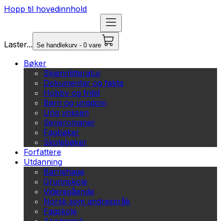
Hopp til hovedinnhold
Laster...
Se handlekurv - 0 vare
Bøker
Skjønnlitteratur
Dokumentar og fakta
Hobby og fritid
Barn og ungdom
Ung voksen
Serieromaner
Fagbøker
Skolebøker
Forfattere
Utdanning
Barnehage
Grunnskole
Videregående
Norsk som andrespråk
Fagskole