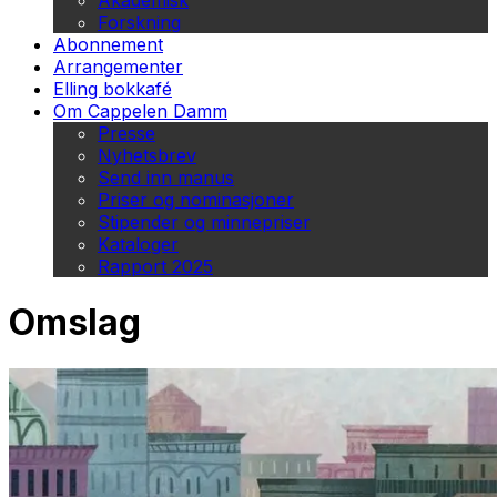
Akademisk
Forskning
Abonnement
Arrangementer
Elling bokkafé
Om Cappelen Damm
Presse
Nyhetsbrev
Send inn manus
Priser og nominasjoner
Stipender og minnepriser
Kataloger
Rapport 2025
Omslag