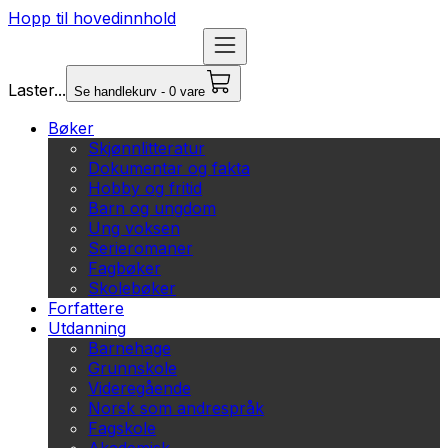
Hopp til hovedinnhold
Laster...
Se handlekurv - 0 vare
Bøker
Skjønnlitteratur
Dokumentar og fakta
Hobby og fritid
Barn og ungdom
Ung voksen
Serieromaner
Fagbøker
Skolebøker
Forfattere
Utdanning
Barnehage
Grunnskole
Videregående
Norsk som andrespråk
Fagskole