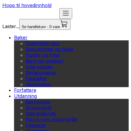
Hopp til hovedinnhold
Laster...
Se handlekurv - 0 vare
Bøker
Skjønnlitteratur
Dokumentar og fakta
Hobby og fritid
Barn og ungdom
Ung voksen
Serieromaner
Fagbøker
Skolebøker
Forfattere
Utdanning
Barnehage
Grunnskole
Videregående
Norsk som andrespråk
Fagskole