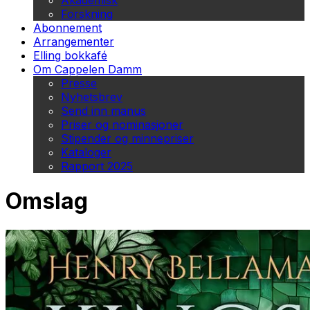
Akademisk
Forskning
Abonnement
Arrangementer
Elling bokkafé
Om Cappelen Damm
Presse
Nyhetsbrev
Send inn manus
Priser og nominasjoner
Stipender og minnepriser
Kataloger
Rapport 2025
Omslag