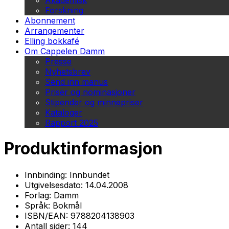
Akademisk
Forskning
Abonnement
Arrangementer
Elling bokkafé
Om Cappelen Damm
Presse
Nyhetsbrev
Send inn manus
Priser og nominasjoner
Stipender og minnepriser
Kataloger
Rapport 2025
Produktinformasjon
Innbinding:
Innbundet
Utgivelsesdato:
14.04.2008
Forlag:
Damm
Språk:
Bokmål
ISBN/EAN:
9788204138903
Antall sider:
144