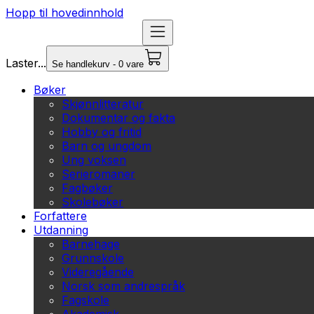
Hopp til hovedinnhold
Laster...
Se handlekurv - 0 vare
Bøker
Skjønnlitteratur
Dokumentar og fakta
Hobby og fritid
Barn og ungdom
Ung voksen
Serieromaner
Fagbøker
Skolebøker
Forfattere
Utdanning
Barnehage
Grunnskole
Videregående
Norsk som andrespråk
Fagskole