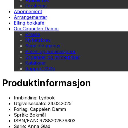
Akademisk
Forskning
Abonnement
Arrangementer
Elling bokkafé
Om Cappelen Damm
Presse
Nyhetsbrev
Send inn manus
Priser og nominasjoner
Stipender og minnepriser
Kataloger
Rapport 2025
Produktinformasjon
Innbinding:
Lydbok
Utgivelsesdato:
24.03.2025
Forlag:
Cappelen Damm
Språk:
Bokmål
ISBN/EAN:
9788202879303
Serie:
Anna Glad