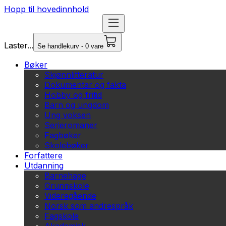
Hopp til hovedinnhold
Laster...
Se handlekurv - 0 vare
Bøker
Skjønnlitteratur
Dokumentar og fakta
Hobby og fritid
Barn og ungdom
Ung voksen
Serieromaner
Fagbøker
Skolebøker
Forfattere
Utdanning
Barnehage
Grunnskole
Videregående
Norsk som andrespråk
Fagskole