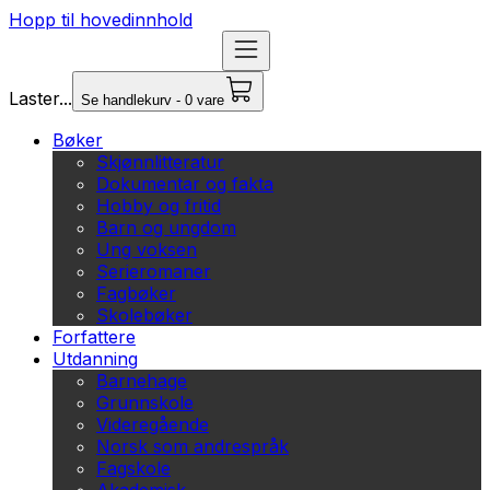
Hopp til hovedinnhold
Laster...
Se handlekurv - 0 vare
Bøker
Skjønnlitteratur
Dokumentar og fakta
Hobby og fritid
Barn og ungdom
Ung voksen
Serieromaner
Fagbøker
Skolebøker
Forfattere
Utdanning
Barnehage
Grunnskole
Videregående
Norsk som andrespråk
Fagskole