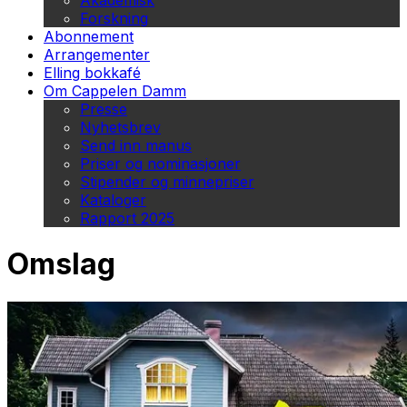
Akademisk
Forskning
Abonnement
Arrangementer
Elling bokkafé
Om Cappelen Damm
Presse
Nyhetsbrev
Send inn manus
Priser og nominasjoner
Stipender og minnepriser
Kataloger
Rapport 2025
Omslag