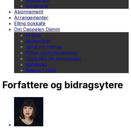
Akademisk
Forskning
Abonnement
Arrangementer
Elling bokkafé
Om Cappelen Damm
Presse
Nyhetsbrev
Send inn manus
Priser og nominasjoner
Stipender og minnepriser
Kataloger
Rapport 2025
Forfattere og bidragsytere