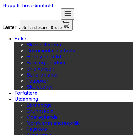
Hopp til hovedinnhold
Laster...
Se handlekurv - 0 vare
Bøker
Skjønnlitteratur
Dokumentar og fakta
Hobby og fritid
Barn og ungdom
Ung voksen
Serieromaner
Fagbøker
Skolebøker
Forfattere
Utdanning
Barnehage
Grunnskole
Videregående
Norsk som andrespråk
Fagskole