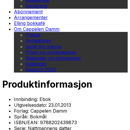
Akademisk
Forskning
Abonnement
Arrangementer
Elling bokkafé
Om Cappelen Damm
Presse
Nyhetsbrev
Send inn manus
Priser og nominasjoner
Stipender og minnepriser
Kataloger
Rapport 2025
Produktinformasjon
Innbinding:
Ebok
Utgivelsesdato:
23.01.2013
Forlag:
Cappelen Damm
Språk:
Bokmål
ISBN/EAN:
9788202439873
Serie:
Nattmannens datter