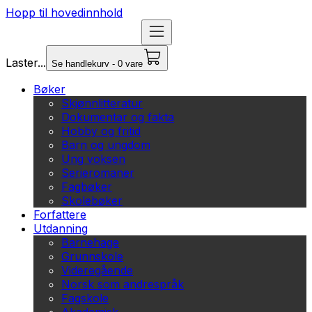
Hopp til hovedinnhold
Laster...
Se handlekurv - 0 vare
Bøker
Skjønnlitteratur
Dokumentar og fakta
Hobby og fritid
Barn og ungdom
Ung voksen
Serieromaner
Fagbøker
Skolebøker
Forfattere
Utdanning
Barnehage
Grunnskole
Videregående
Norsk som andrespråk
Fagskole