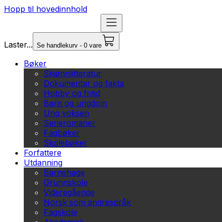
Hopp til hovedinnhold
Laster...
Se handlekurv - 0 vare
Bøker
Skjønnlitteratur
Dokumentar og fakta
Hobby og fritid
Barn og ungdom
Ung voksen
Serieromaner
Fagbøker
Skolebøker
Forfattere
Utdanning
Barnehage
Grunnskole
Videregående
Norsk som andrespråk
Fagskole