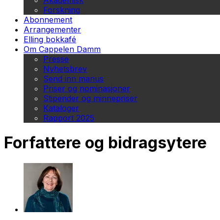
Akademisk
Forskning
Abonnement
Arrangementer
Elling bokkafé
Om Cappelen Damm
Presse
Nyhetsbrev
Send inn manus
Priser og nominasjoner
Stipender og minnepriser
Kataloger
Rapport 2025
Forfattere og bidragsytere