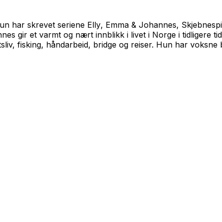
 Hun har skrevet seriene
Elly
,
Emma & Johannes
,
Skjebnespi
gir et varmt og nært innblikk i livet i Norge i tidligere tid
luftsliv, fisking, håndarbeid, bridge og reiser. Hun har voks