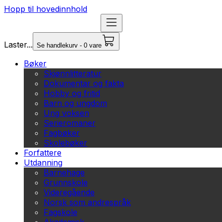
Hopp til hovedinnhold
Laster...
Se handlekurv - 0 vare
Bøker
Skjønnlitteratur
Dokumentar og fakta
Hobby og fritid
Barn og ungdom
Ung voksen
Serieromaner
Fagbøker
Skolebøker
Forfattere
Utdanning
Barnehage
Grunnskole
Videregående
Norsk som andrespråk
Fagskole