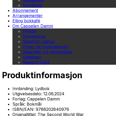
Akademisk
Forskning
Abonnement
Arrangementer
Elling bokkafé
Om Cappelen Damm
Presse
Nyhetsbrev
Send inn manus
Priser og nominasjoner
Stipender og minnepriser
Kataloger
Rapport 2025
Produktinformasjon
Innbinding:
Lydbok
Utgivelsesdato:
12.06.2024
Forlag:
Cappelen Damm
Språk:
Bokmål
ISBN/EAN:
9788202840976
Originaltittel:
The Second World War