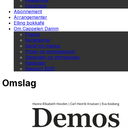
Akademisk
Forskning
Abonnement
Arrangementer
Elling bokkafé
Om Cappelen Damm
Presse
Nyhetsbrev
Send inn manus
Priser og nominasjoner
Stipender og minnepriser
Kataloger
Rapport 2025
Omslag