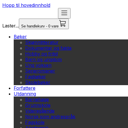
Hopp til hovedinnhold
Laster...
Se handlekurv - 0 vare
Bøker
Skjønnlitteratur
Dokumentar og fakta
Hobby og fritid
Barn og ungdom
Ung voksen
Serieromaner
Fagbøker
Skolebøker
Forfattere
Utdanning
Barnehage
Grunnskole
Videregående
Norsk som andrespråk
Fagskole