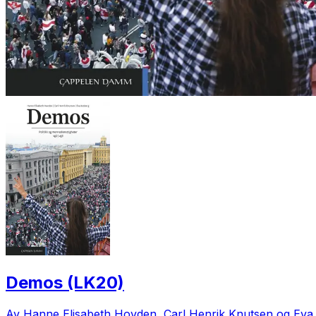
Demos (LK20)
Av Hanne Elisabeth Hovden, Carl Henrik Knutsen og Eva