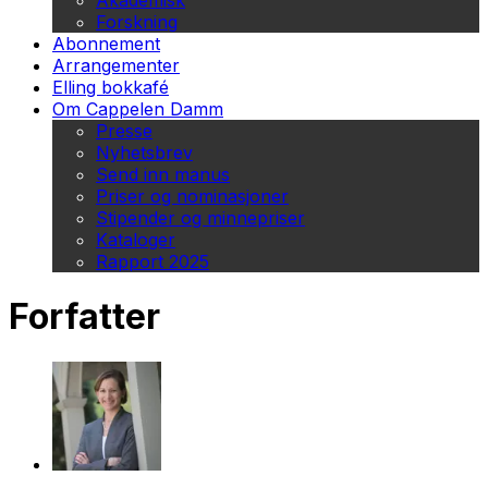
Akademisk
Forskning
Abonnement
Arrangementer
Elling bokkafé
Om Cappelen Damm
Presse
Nyhetsbrev
Send inn manus
Priser og nominasjoner
Stipender og minnepriser
Kataloger
Rapport 2025
Forfatter