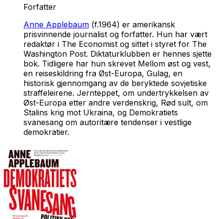
Forfatter
Anne Applebaum
(f.1964) er amerikansk
prisvinnende journalist og forfatter. Hun har vært
redaktør i The Economist og sittet i styret for The
Washington Post.
Diktaturklubben
er hennes sjette
bok. Tidligere har hun skrevet
Mellom øst og vest
,
en reiseskildring fra Øst-Europa,
Gulag
, en
historisk gjennomgang av de beryktede sovjetiske
straffeleirene.
Jernteppet,
om undertrykkelsen av
Øst-Europa etter andre verdenskrig,
Rød sult,
om
Stalins krig mot Ukraina, og
Demokratiets
svanesang
om autoritære tendenser i vestlige
demokratier.