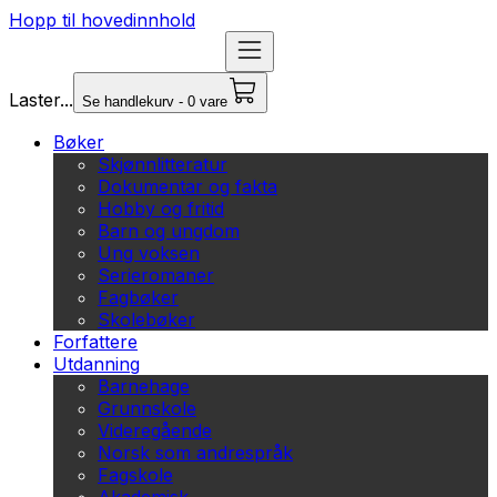
Hopp til hovedinnhold
Laster...
Se handlekurv - 0 vare
Bøker
Skjønnlitteratur
Dokumentar og fakta
Hobby og fritid
Barn og ungdom
Ung voksen
Serieromaner
Fagbøker
Skolebøker
Forfattere
Utdanning
Barnehage
Grunnskole
Videregående
Norsk som andrespråk
Fagskole