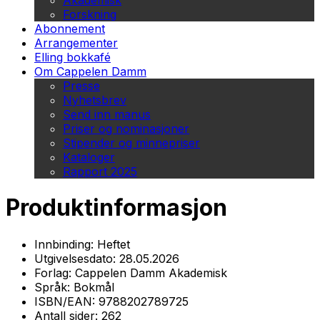
Akademisk
Forskning
Abonnement
Arrangementer
Elling bokkafé
Om Cappelen Damm
Presse
Nyhetsbrev
Send inn manus
Priser og nominasjoner
Stipender og minnepriser
Kataloger
Rapport 2025
Produktinformasjon
Innbinding:
Heftet
Utgivelsesdato:
28.05.2026
Forlag:
Cappelen Damm Akademisk
Språk:
Bokmål
ISBN/EAN:
9788202789725
Antall sider:
262