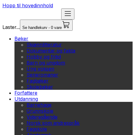
Hopp til hovedinnhold
Laster...
Se handlekurv - 0 vare
Bøker
Skjønnlitteratur
Dokumentar og fakta
Hobby og fritid
Barn og ungdom
Ung voksen
Serieromaner
Fagbøker
Skolebøker
Forfattere
Utdanning
Barnehage
Grunnskole
Videregående
Norsk som andrespråk
Fagskole