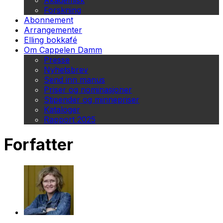
Akademisk
Forskning
Abonnement
Arrangementer
Elling bokkafé
Om Cappelen Damm
Presse
Nyhetsbrev
Send inn manus
Priser og nominasjoner
Stipender og minnepriser
Kataloger
Rapport 2025
Forfatter