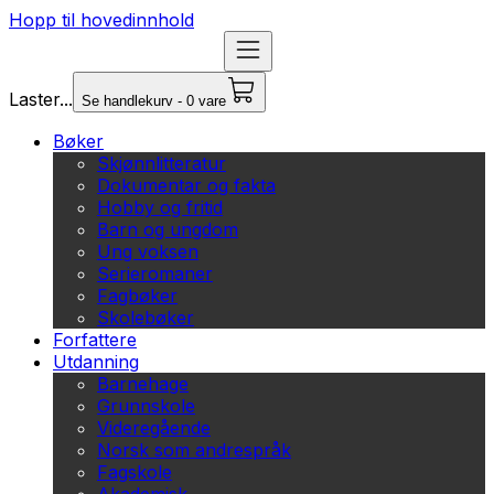
Hopp til hovedinnhold
Laster...
Se handlekurv - 0 vare
Bøker
Skjønnlitteratur
Dokumentar og fakta
Hobby og fritid
Barn og ungdom
Ung voksen
Serieromaner
Fagbøker
Skolebøker
Forfattere
Utdanning
Barnehage
Grunnskole
Videregående
Norsk som andrespråk
Fagskole