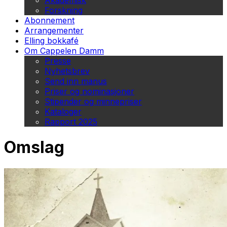
Akademisk
Forskning
Abonnement
Arrangementer
Elling bokkafé
Om Cappelen Damm
Presse
Nyhetsbrev
Send inn manus
Priser og nominasjoner
Stipender og minnepriser
Kataloger
Rapport 2025
Omslag