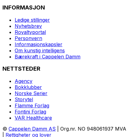
INFORMASJON
Ledige stillinger
Nyhetsbrev
Royaltyportal
Personvern
Informasjonskapsler
Om kunstig intelligens
Bærekraft i Cappelen Damm
NETTSTEDER
Agency
Bokklubber
Norske Serier
Storytel
Flamme Forlag
Fontini Forlag
VAR Healthcare
©
Cappelen Damm AS
| Org.nr. NO 948061937 MVA
|
Rettigheter og lover