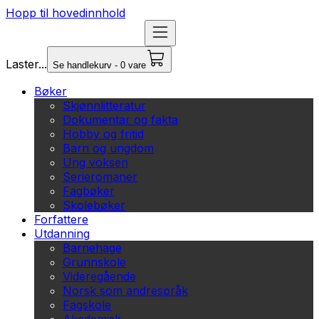
Hopp til hovedinnhold
Laster...
Se handlekurv - 0 vare
Bøker
Skjønnlitteratur
Dokumentar og fakta
Hobby og fritid
Barn og ungdom
Ung voksen
Serieromaner
Fagbøker
Skolebøker
Forfattere
Utdanning
Barnehage
Grunnskole
Videregående
Norsk som andrespråk
Fagskole