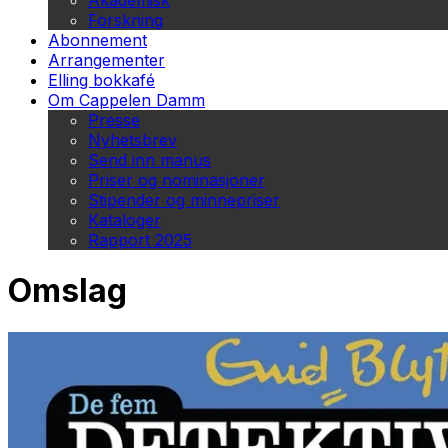
Akademisk
Forskning
Abonnement
Arrangementer
Elling bokkafé
Om Cappelen Damm
Presse
Nyhetsbrev
Send inn manus
Priser og nominasjoner
Stipender og minnepriser
Kataloger
Rapport 2025
Omslag