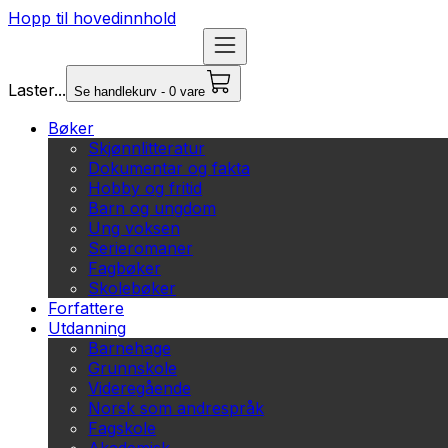
Hopp til hovedinnhold
Laster...
Se handlekurv - 0 vare
Bøker
Skjønnlitteratur
Dokumentar og fakta
Hobby og fritid
Barn og ungdom
Ung voksen
Serieromaner
Fagbøker
Skolebøker
Forfattere
Utdanning
Barnehage
Grunnskole
Videregående
Norsk som andrespråk
Fagskole