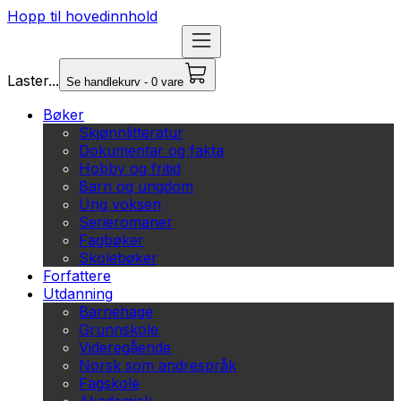
Hopp til hovedinnhold
Laster...
Se handlekurv - 0 vare
Bøker
Skjønnlitteratur
Dokumentar og fakta
Hobby og fritid
Barn og ungdom
Ung voksen
Serieromaner
Fagbøker
Skolebøker
Forfattere
Utdanning
Barnehage
Grunnskole
Videregående
Norsk som andrespråk
Fagskole