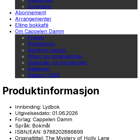
Akademisk
Forskning
Abonnement
Arrangementer
Elling bokkafé
Om Cappelen Damm
Presse
Nyhetsbrev
Send inn manus
Priser og nominasjoner
Stipender og minnepriser
Kataloger
Rapport 2025
Produktinformasjon
Innbinding:
Lydbok
Utgivelsesdato:
01.06.2026
Forlag:
Cappelen Damm
Språk:
Bokmål
ISBN/EAN:
9788202886899
Originaltittel:
The Mystery of Holly Lane