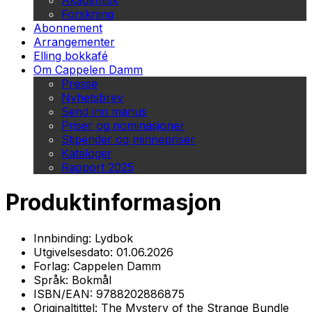
Akademisk
Forskning
Abonnement
Arrangementer
Elling bokkafé
Om Cappelen Damm
Presse
Nyhetsbrev
Send inn manus
Priser og nominasjoner
Stipender og minnepriser
Kataloger
Rapport 2025
Produktinformasjon
Innbinding:
Lydbok
Utgivelsesdato:
01.06.2026
Forlag:
Cappelen Damm
Språk:
Bokmål
ISBN/EAN:
9788202886875
Originaltittel:
The Mystery of the Strange Bundle