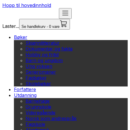
Hopp til hovedinnhold
Laster...
Se handlekurv - 0 vare
Bøker
Skjønnlitteratur
Dokumentar og fakta
Hobby og fritid
Barn og ungdom
Ung voksen
Serieromaner
Fagbøker
Skolebøker
Forfattere
Utdanning
Barnehage
Grunnskole
Videregående
Norsk som andrespråk
Fagskole