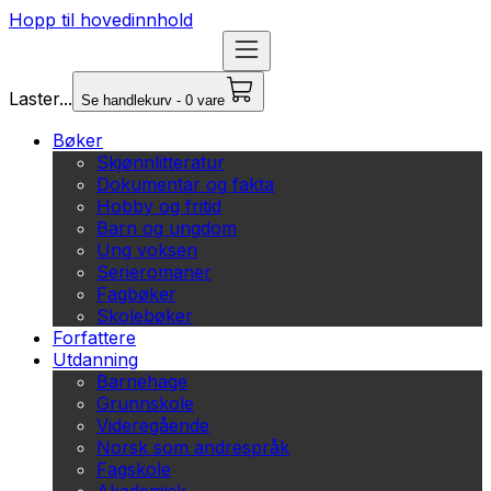
Hopp til hovedinnhold
Laster...
Se handlekurv - 0 vare
Bøker
Skjønnlitteratur
Dokumentar og fakta
Hobby og fritid
Barn og ungdom
Ung voksen
Serieromaner
Fagbøker
Skolebøker
Forfattere
Utdanning
Barnehage
Grunnskole
Videregående
Norsk som andrespråk
Fagskole