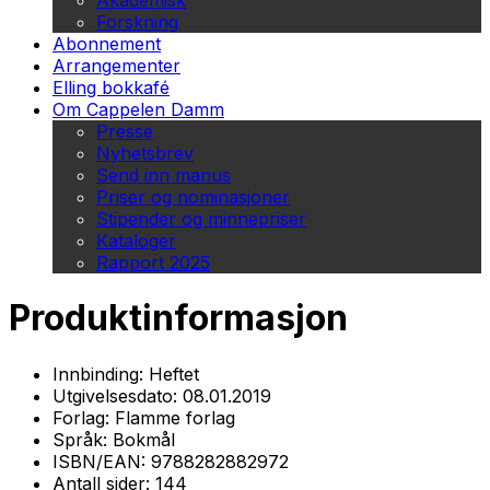
Akademisk
Forskning
Abonnement
Arrangementer
Elling bokkafé
Om Cappelen Damm
Presse
Nyhetsbrev
Send inn manus
Priser og nominasjoner
Stipender og minnepriser
Kataloger
Rapport 2025
Produktinformasjon
Innbinding:
Heftet
Utgivelsesdato:
08.01.2019
Forlag:
Flamme forlag
Språk:
Bokmål
ISBN/EAN:
9788282882972
Antall sider:
144