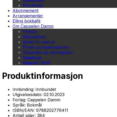
Akademisk
Forskning
Abonnement
Arrangementer
Elling bokkafé
Om Cappelen Damm
Presse
Nyhetsbrev
Send inn manus
Priser og nominasjoner
Stipender og minnepriser
Kataloger
Rapport 2025
Produktinformasjon
Innbinding:
Innbundet
Utgivelsesdato:
02.10.2023
Forlag:
Cappelen Damm
Språk:
Bokmål
ISBN/EAN:
9788202776411
Antall sider:
384