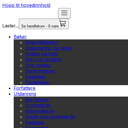
Hopp til hovedinnhold
Laster...
Se handlekurv - 0 vare
Bøker
Skjønnlitteratur
Dokumentar og fakta
Hobby og fritid
Barn og ungdom
Ung voksen
Serieromaner
Fagbøker
Skolebøker
Forfattere
Utdanning
Barnehage
Grunnskole
Videregående
Norsk som andrespråk
Fagskole