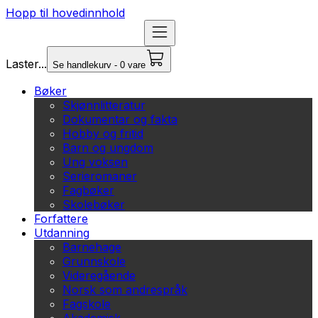
Hopp til hovedinnhold
Laster...
Se handlekurv - 0 vare
Bøker
Skjønnlitteratur
Dokumentar og fakta
Hobby og fritid
Barn og ungdom
Ung voksen
Serieromaner
Fagbøker
Skolebøker
Forfattere
Utdanning
Barnehage
Grunnskole
Videregående
Norsk som andrespråk
Fagskole