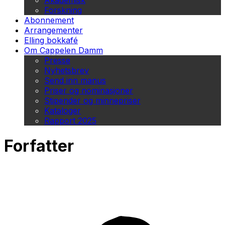
Akademisk
Forskning
Abonnement
Arrangementer
Elling bokkafé
Om Cappelen Damm
Presse
Nyhetsbrev
Send inn manus
Priser og nominasjoner
Stipender og minnepriser
Kataloger
Rapport 2025
Forfatter