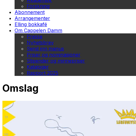
Akademisk
Forskning
Abonnement
Arrangementer
Elling bokkafé
Om Cappelen Damm
Presse
Nyhetsbrev
Send inn manus
Priser og nominasjoner
Stipender og minnepriser
Kataloger
Rapport 2025
Omslag