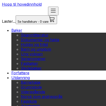
Hopp til hovedinnhold
Laster...
Se handlekurv - 0 vare
Bøker
Skjønnlitteratur
Dokumentar og fakta
Hobby og fritid
Barn og ungdom
Ung voksen
Serieromaner
Fagbøker
Skolebøker
Forfattere
Utdanning
Barnehage
Grunnskole
Videregående
Norsk som andrespråk
Fagskole