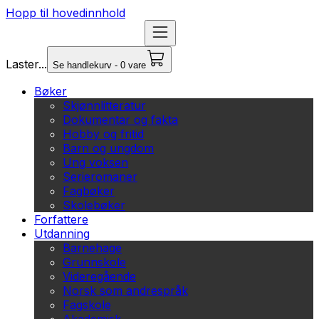
Hopp til hovedinnhold
Laster...
Se handlekurv - 0 vare
Bøker
Skjønnlitteratur
Dokumentar og fakta
Hobby og fritid
Barn og ungdom
Ung voksen
Serieromaner
Fagbøker
Skolebøker
Forfattere
Utdanning
Barnehage
Grunnskole
Videregående
Norsk som andrespråk
Fagskole