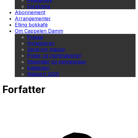
Akademisk
Forskning
Abonnement
Arrangementer
Elling bokkafé
Om Cappelen Damm
Presse
Nyhetsbrev
Send inn manus
Priser og nominasjoner
Stipender og minnepriser
Kataloger
Rapport 2025
Forfatter