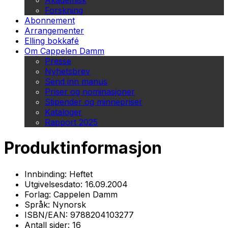
Akademisk
Forskning
Abonnement
Arrangementer
Elling bokkafé
Om Cappelen Damm
Presse
Nyhetsbrev
Send inn manus
Priser og nominasjoner
Stipender og minnepriser
Kataloger
Rapport 2025
Produktinformasjon
Innbinding:
Heftet
Utgivelsesdato:
16.09.2004
Forlag:
Cappelen Damm
Språk:
Nynorsk
ISBN/EAN:
9788204103277
Antall sider:
16