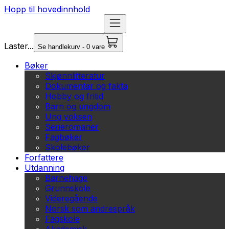
Hopp til hovedinnhold
Laster...
Se handlekurv - 0 vare
Bøker
Skjønnlitteratur
Dokumentar og fakta
Hobby og fritid
Barn og ungdom
Ung voksen
Serieromaner
Fagbøker
Skolebøker
Forfattere
Utdanning
Barnehage
Grunnskole
Videregående
Norsk som andrespråk
Fagskole