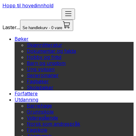
Hopp til hovedinnhold
Laster...
Se handlekurv - 0 vare
Bøker
Skjønnlitteratur
Dokumentar og fakta
Hobby og fritid
Barn og ungdom
Ung voksen
Serieromaner
Fagbøker
Skolebøker
Forfattere
Utdanning
Barnehage
Grunnskole
Videregående
Norsk som andrespråk
Fagskole