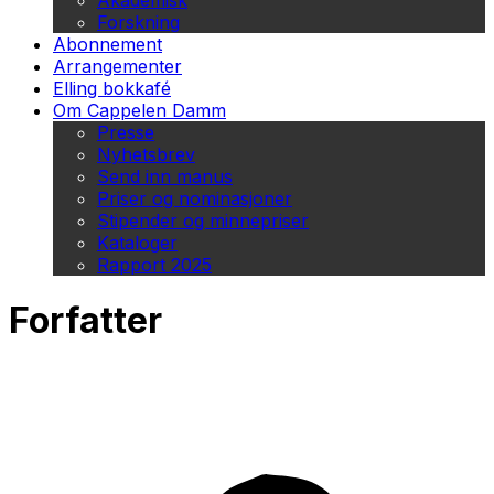
Akademisk
Forskning
Abonnement
Arrangementer
Elling bokkafé
Om Cappelen Damm
Presse
Nyhetsbrev
Send inn manus
Priser og nominasjoner
Stipender og minnepriser
Kataloger
Rapport 2025
Forfatter