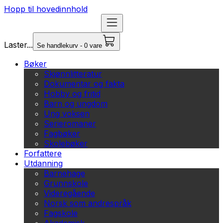
Hopp til hovedinnhold
Laster...
Se handlekurv - 0 vare
Bøker
Skjønnlitteratur
Dokumentar og fakta
Hobby og fritid
Barn og ungdom
Ung voksen
Serieromaner
Fagbøker
Skolebøker
Forfattere
Utdanning
Barnehage
Grunnskole
Videregående
Norsk som andrespråk
Fagskole