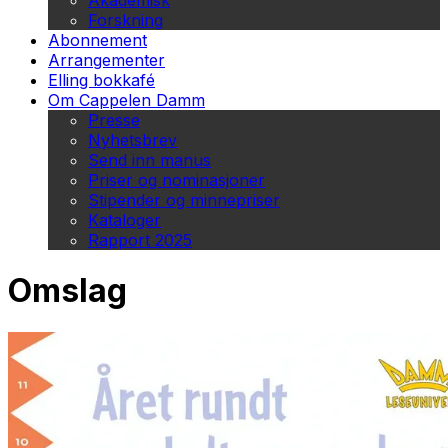
Akademisk
Forskning
Abonnement
Arrangementer
Elling bokkafé
Om Cappelen Damm
Presse
Nyhetsbrev
Send inn manus
Priser og nominasjoner
Stipender og minnepriser
Kataloger
Rapport 2025
Omslag