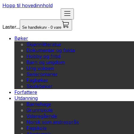
Hopp til hovedinnhold
Laster...
Se handlekurv - 0 vare
Bøker
Skjønnlitteratur
Dokumentar og fakta
Hobby og fritid
Barn og ungdom
Ung voksen
Serieromaner
Fagbøker
Skolebøker
Forfattere
Utdanning
Barnehage
Grunnskole
Videregående
Norsk som andrespråk
Fagskole