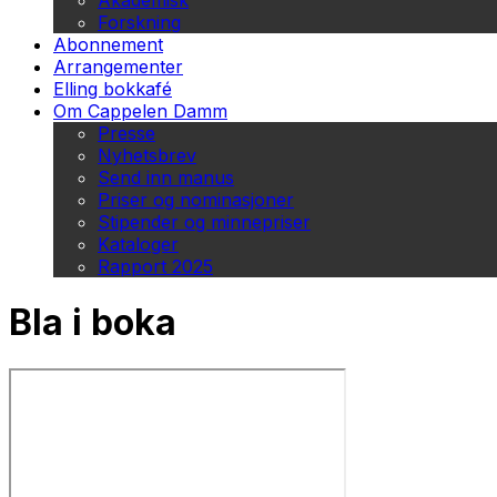
Akademisk
Forskning
Abonnement
Arrangementer
Elling bokkafé
Om Cappelen Damm
Presse
Nyhetsbrev
Send inn manus
Priser og nominasjoner
Stipender og minnepriser
Kataloger
Rapport 2025
Bla i boka