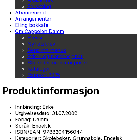
Akademisk
Forskning
Abonnement
Arrangementer
Elling bokkafé
Om Cappelen Damm
Presse
Nyhetsbrev
Send inn manus
Priser og nominasjoner
Stipender og minnepriser
Kataloger
Rapport 2025
Produktinformasjon
Innbinding:
Eske
Utgivelsesdato:
31.07.2008
Forlag:
Damm
Språk:
Engelsk
ISBN/EAN:
9788204156044
Kategorier:
Skolebøker, Grunnskole, Engelsk