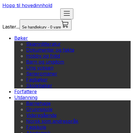
Hopp til hovedinnhold
Laster...
Se handlekurv - 0 vare
Bøker
Skjønnlitteratur
Dokumentar og fakta
Hobby og fritid
Barn og ungdom
Ung voksen
Serieromaner
Fagbøker
Skolebøker
Forfattere
Utdanning
Barnehage
Grunnskole
Videregående
Norsk som andrespråk
Fagskole