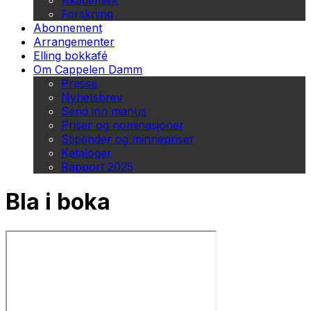
Akademisk
Forskning
Abonnement
Arrangementer
Elling bokkafé
Om Cappelen Damm
Presse
Nyhetsbrev
Send inn manus
Priser og nominasjoner
Stipender og minnepriser
Kataloger
Rapport 2025
Bla i boka