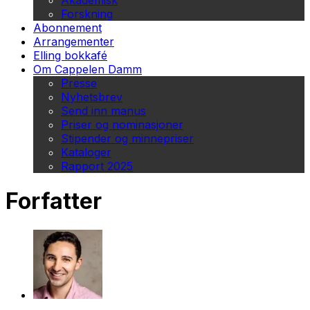
Akademisk
Forskning
Abonnement
Arrangementer
Elling bokkafé
Om Cappelen Damm
Presse
Nyhetsbrev
Send inn manus
Priser og nominasjoner
Stipender og minnepriser
Kataloger
Rapport 2025
Forfatter