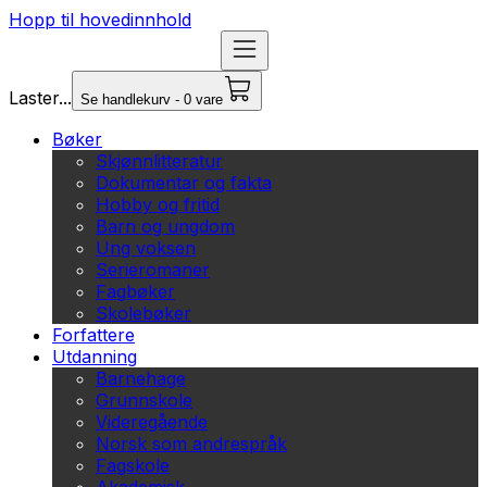
Hopp til hovedinnhold
Laster...
Se handlekurv - 0 vare
Bøker
Skjønnlitteratur
Dokumentar og fakta
Hobby og fritid
Barn og ungdom
Ung voksen
Serieromaner
Fagbøker
Skolebøker
Forfattere
Utdanning
Barnehage
Grunnskole
Videregående
Norsk som andrespråk
Fagskole