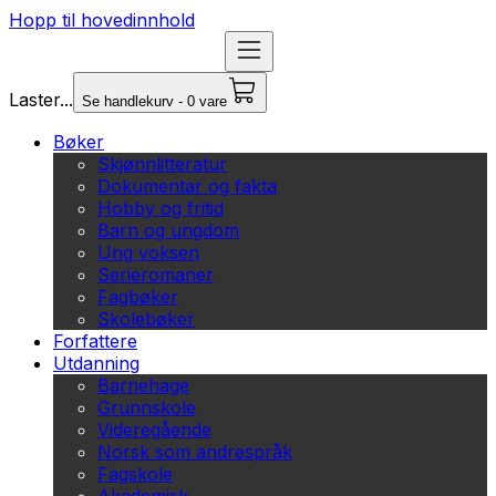
Hopp til hovedinnhold
Laster...
Se handlekurv - 0 vare
Bøker
Skjønnlitteratur
Dokumentar og fakta
Hobby og fritid
Barn og ungdom
Ung voksen
Serieromaner
Fagbøker
Skolebøker
Forfattere
Utdanning
Barnehage
Grunnskole
Videregående
Norsk som andrespråk
Fagskole