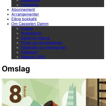
Akademisk
Forskning
Abonnement
Arrangementer
Elling bokkafé
Om Cappelen Damm
Presse
Nyhetsbrev
Send inn manus
Priser og nominasjoner
Stipender og minnepriser
Kataloger
Rapport 2025
Omslag