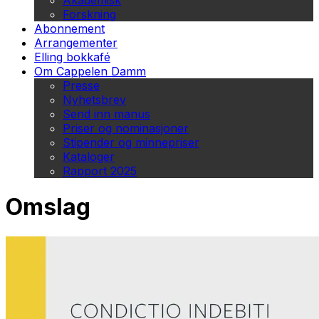
Akademisk
Forskning
Abonnement
Arrangementer
Elling bokkafé
Om Cappelen Damm
Presse
Nyhetsbrev
Send inn manus
Priser og nominasjoner
Stipender og minnepriser
Kataloger
Rapport 2025
Omslag