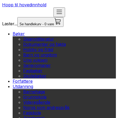
Hopp til hovedinnhold
Laster...
Se handlekurv - 0 vare
Bøker
Skjønnlitteratur
Dokumentar og fakta
Hobby og fritid
Barn og ungdom
Ung voksen
Serieromaner
Fagbøker
Skolebøker
Forfattere
Utdanning
Barnehage
Grunnskole
Videregående
Norsk som andrespråk
Fagskole