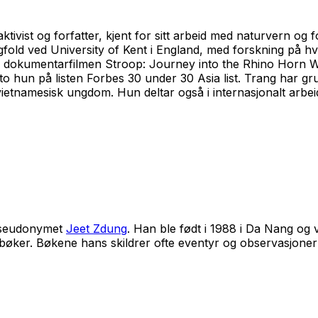
ktivist og forfatter, kjent for sitt arbeid med naturvern og
fold ved University of Kent i England, med forskning på hvo
med i dokumentarfilmen Stroop: Journey into the Rhino Horn
 sto hun på listen Forbes 30 under 30 Asia list. Trang har 
vietnamesisk ungdom. Hun deltar også i internasjonalt arbeid
 pseudonymet
Jeet Zdung
. Han ble født i 1988 i Da Nang og 
bøker. Bøkene hans skildrer ofte eventyr og observasjoner