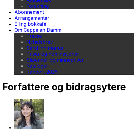
Akademisk
Forskning
Abonnement
Arrangementer
Elling bokkafé
Om Cappelen Damm
Presse
Nyhetsbrev
Send inn manus
Priser og nominasjoner
Stipender og minnepriser
Kataloger
Rapport 2025
Forfattere og bidragsytere