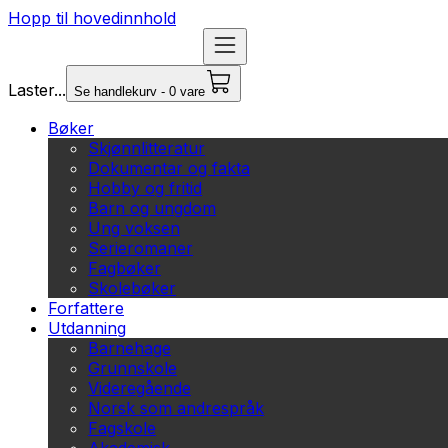
Hopp til hovedinnhold
Laster...
Se handlekurv - 0 vare
Bøker
Skjønnlitteratur
Dokumentar og fakta
Hobby og fritid
Barn og ungdom
Ung voksen
Serieromaner
Fagbøker
Skolebøker
Forfattere
Utdanning
Barnehage
Grunnskole
Videregående
Norsk som andrespråk
Fagskole