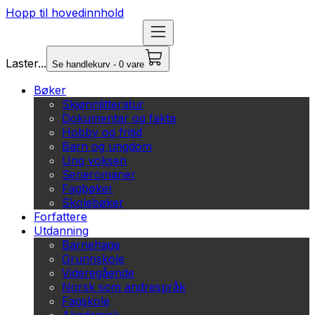
Hopp til hovedinnhold
Laster...
Se handlekurv - 0 vare
Bøker
Skjønnlitteratur
Dokumentar og fakta
Hobby og fritid
Barn og ungdom
Ung voksen
Serieromaner
Fagbøker
Skolebøker
Forfattere
Utdanning
Barnehage
Grunnskole
Videregående
Norsk som andrespråk
Fagskole