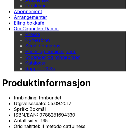
Akademisk
Forskning
Abonnement
Arrangementer
Elling bokkafé
Om Cappelen Damm
Presse
Nyhetsbrev
Send inn manus
Priser og nominasjoner
Stipender og minnepriser
Kataloger
Rapport 2025
Produktinformasjon
Innbinding:
Innbundet
Utgivelsesdato:
05.09.2017
Språk:
Bokmål
ISBN/EAN:
9788281694330
Antall sider:
135
Originaltittel:
Il metodo catfulness