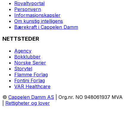
Royaltyportal
Personvern
Informasjonskapsler
Om kunstig intelligens
Bærekraft i Cappelen Damm
NETTSTEDER
Agency
Bokklubber
Norske Serier
Storytel
Flamme Forlag
Fontini Forlag
VAR Healthcare
©
Cappelen Damm AS
| Org.nr. NO 948061937 MVA
|
Rettigheter og lover