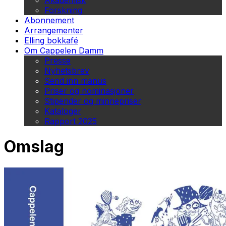
Akademisk
Forskning
Abonnement
Arrangementer
Elling bokkafé
Om Cappelen Damm
Presse
Nyhetsbrev
Send inn manus
Priser og nominasjoner
Stipender og minnepriser
Kataloger
Rapport 2025
Omslag