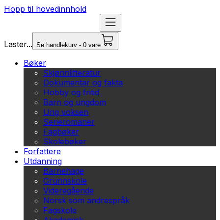
Hopp til hovedinnhold
Laster...
Se handlekurv - 0 vare
Bøker
Skjønnlitteratur
Dokumentar og fakta
Hobby og fritid
Barn og ungdom
Ung voksen
Serieromaner
Fagbøker
Skolebøker
Forfattere
Utdanning
Barnehage
Grunnskole
Videregående
Norsk som andrespråk
Fagskole