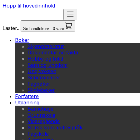
Hopp til hovedinnhold
Laster...
Se handlekurv - 0 vare
Bøker
Skjønnlitteratur
Dokumentar og fakta
Hobby og fritid
Barn og ungdom
Ung voksen
Serieromaner
Fagbøker
Skolebøker
Forfattere
Utdanning
Barnehage
Grunnskole
Videregående
Norsk som andrespråk
Fagskole